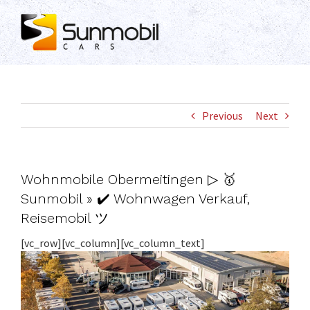
Skip
to
content
Previous
Next
Wohnmobile Obermeitingen ▷ 🥇
Sunmobil » ✔️ Wohnwagen Verkauf,
Reisemobil ツ
[vc_row][vc_column][vc_column_text]