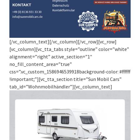
[/vc_column_text][/vc_column][/vc_row][vc_row]
[vc_column][vc_tta_tabs style=”outline” color=”white”
alignment=”right” active_section=”1″
no_fill_content_area=”true”
css=”.vc_custom_1586946539918background-color: #ffffff
!important;”][vc_tta_section title=”Sun Mobil Cars”
tab_id=”Wohnmobilhändler”][vc_column_text]