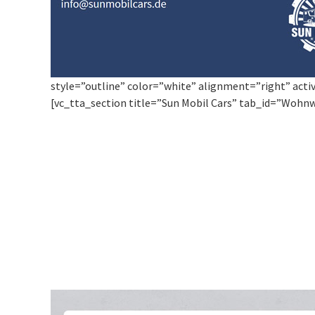
style=”outline” color=”white” alignment=”right” acti
[vc_tta_section title=”Sun Mobil Cars” tab_id=”Woh