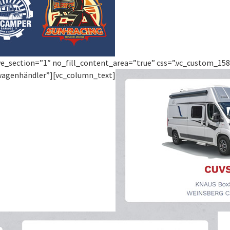
ve_section=”1″ no_fill_content_area=”true” css=”.vc_custom_1586
nwagenhändler”][vc_column_text]