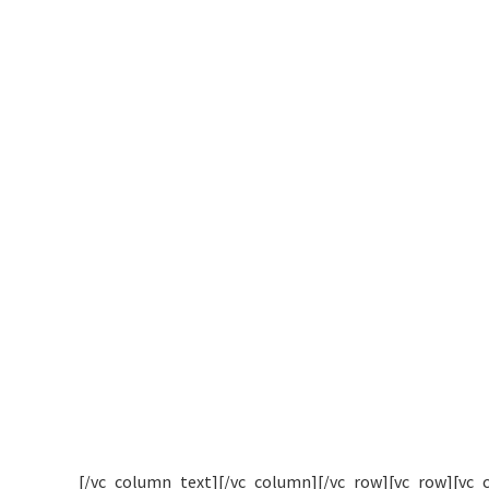
[/vc_column_text][/vc_column][/vc_row][vc_row][vc_