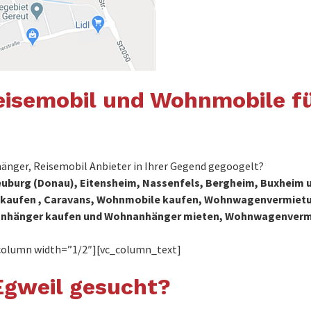
isemobil und Wohnmobile fü
nger, Reisemobil Anbieter in Ihrer Gegend gegoogelt?
euburg (Donau), Eitensheim, Nassenfels, Bergheim, Buxheim u
le kaufen , Caravans, Wohnmobile kaufen, Wohnwagenvermiet
anhänger kaufen und Wohnanhänger mieten, Wohnwagenver
column width=”1/2″][vc_column_text]
gweil gesucht?