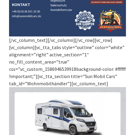
[/vc_column_text][/vc_column][/vc_row][vc_row]
[vc_column][vc_tta_tabs style=”outline” color=”white”
alignment=”right” active_section=”1″
no_fill_content_area=”true”
css=”.vc_custom_1586946539918background-color: #ffffff
!important;”][vc_tta_section title=”Sun Mobil Cars”
tab_id=”Wohnmobilhändler”][vc_column_text]