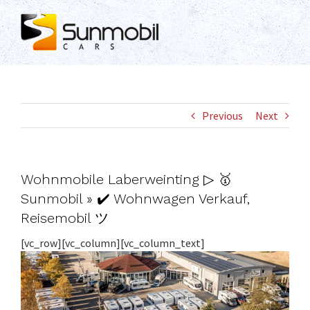
Skip
to
content
Previous
Next
Wohnmobile Laberweinting ▷ 🥇
Sunmobil » ✔️ Wohnwagen Verkauf,
Reisemobil ツ
[vc_row][vc_column][vc_column_text]