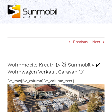
Skip
to
content
Previous
Next
Wohnmobile Kreuth ▷ 🥇 Sunmobil » ✔️
Wohnwagen Verkauf, Caravan ツ
[vc_row][vc_column][vc_column_text]