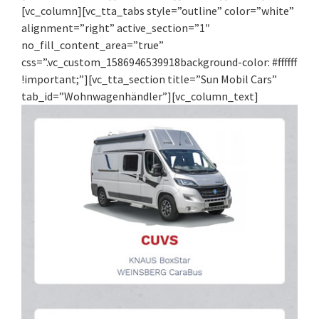
[vc_column][vc_tta_tabs style=”outline” color=”white”
alignment=”right” active_section=”1″
no_fill_content_area=”true”
css=”.vc_custom_1586946539918background-color: #ffffff
!important;”][vc_tta_section title=”Sun Mobil Cars”
tab_id=”Wohnwagenhändler”][vc_column_text]