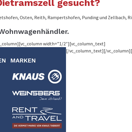
ietramszell gesucht?
etshofen, Osten, Reith, Rampertshofen, Punding und Zellbach, Ried
✅ Wohnwagenhändler.
vc_column][vc_column width=”1/2″][vc_column_text]
[/vc_column_text][/vc_column]