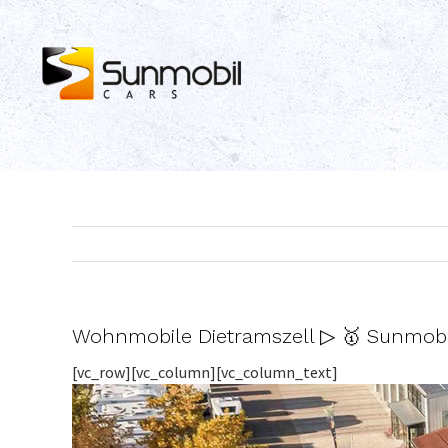
Skip
to
content
Wohnmobile Dietramszell ▷ 🥇 Sunmobi
[vc_row][vc_column][vc_column_text]