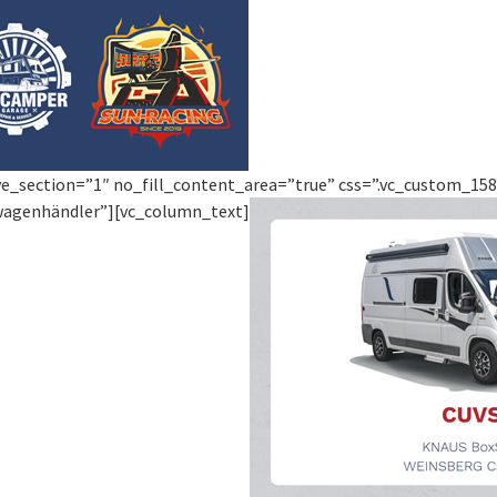
ve_section=”1″ no_fill_content_area=”true” css=”.vc_custom_1586
nwagenhändler”][vc_column_text]