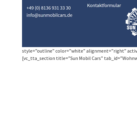
style=”outline” color=”white” alignment=”right” acti
[vc_tta_section title=”Sun Mobil Cars” tab_id=”Woh