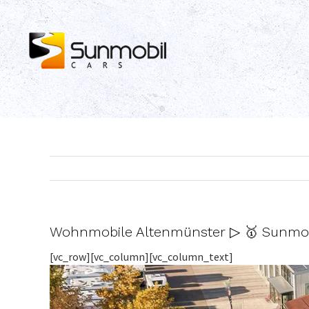
Skip
to
content
Wohnmobile Altenmünster ▷ 🥇 Sunmo
[vc_row][vc_column][vc_column_text]