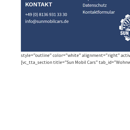
style=”outline” color=”white” alignment=”right” acti
[vc_tta_section title=”Sun Mobil Cars” tab_id=”Woh