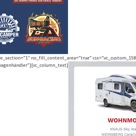
ve_section=”1″ no_fill_content_area=”true” css=”.vc_custom_1586
nwagenhändler”][vc_column_text]