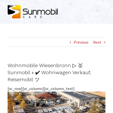
Skip
to
content
Previous
Next
Wohnmobile Wiesenbronn ▷ 🥇
Sunmobil » ✔️ Wohnwagen Verkauf,
Reisemobil ツ
[vc_row][vc_column][vc_column_text]