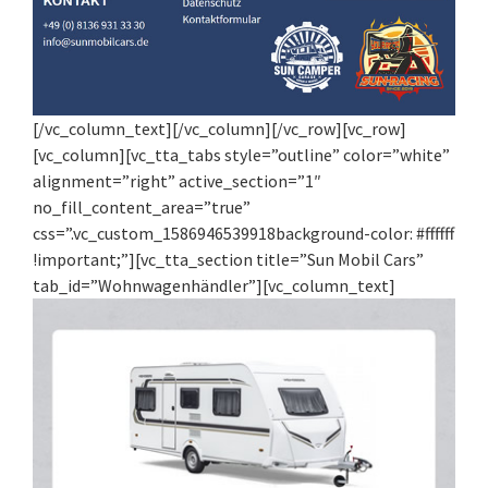
[/vc_column_text][/vc_column][/vc_row][vc_row]
[vc_column][vc_tta_tabs style=”outline” color=”white”
alignment=”right” active_section=”1″
no_fill_content_area=”true”
css=”.vc_custom_1586946539918background-color: #ffffff
!important;”][vc_tta_section title=”Sun Mobil Cars”
tab_id=”Wohnwagenhändler”][vc_column_text]