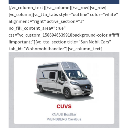
[/vc_column_text][/vc_column][/vc_row][vc_row]
[vc_column][vc_tta_tabs style=”outline” color=”white”
alignment=”right” active_section=”1″
no_fill_content_area=”true”
css=”.vc_custom_1586946539918background-color: #ffffff
!important;”][vc_tta_section title=”Sun Mobil Cars”
tab_id=”Wohnmobilhändler”][vc_column_text]