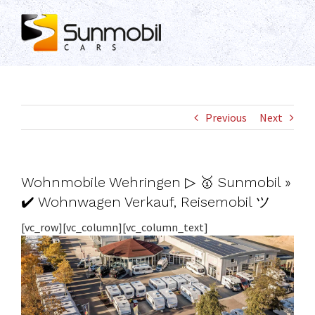
Skip
to
content
Previous
Next
Wohnmobile Wehringen ▷ 🥇 Sunmobil »
✔️ Wohnwagen Verkauf, Reisemobil ツ
[vc_row][vc_column][vc_column_text]