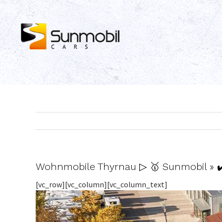
Skip
to
content
Wohnmobile Thyrnau ▷ 🥇 Sunmobil »
[vc_row][vc_column][vc_column_text]