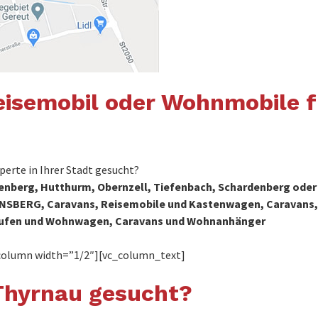
isemobil oder Wohnmobile f
rte in Ihrer Stadt gesucht?
berg, Hutthurm, Obernzell, Tiefenbach, Schardenberg oder Sa
EINSBERG, Caravans, Reisemobile und Kastenwagen, Caravan
fen und Wohnwagen, Caravans und Wohnanhänger
column width=”1/2″][vc_column_text]
Thyrnau gesucht?