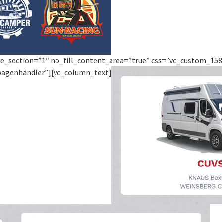
ve_section=”1″ no_fill_content_area=”true” css=”.vc_custom_1586
nwagenhändler”][vc_column_text]