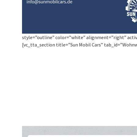
style=”outline” color=”white” alignment=”right” acti
[vc_tta_section title=”Sun Mobil Cars” tab_id=”Woh