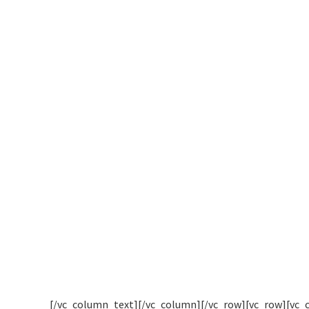
[/vc_column_text][/vc_column][/vc_row][vc_row][vc_