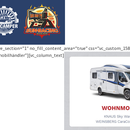
ve_section=”1″ no_fill_content_area=”true” css=”.vc_custom_1586
mobilhändler”][vc_column_text]