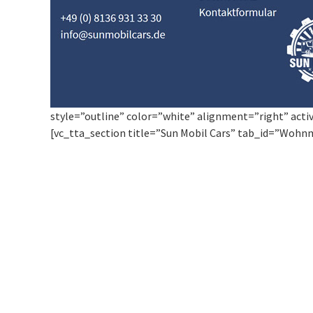
style=”outline” color=”white” alignment=”right” acti
[vc_tta_section title=”Sun Mobil Cars” tab_id=”Wohn