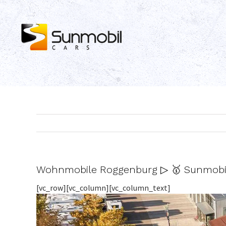
Skip
to
content
Wohnmobile Roggenburg ▷ 🥇 Sunmobil
[vc_row][vc_column][vc_column_text]