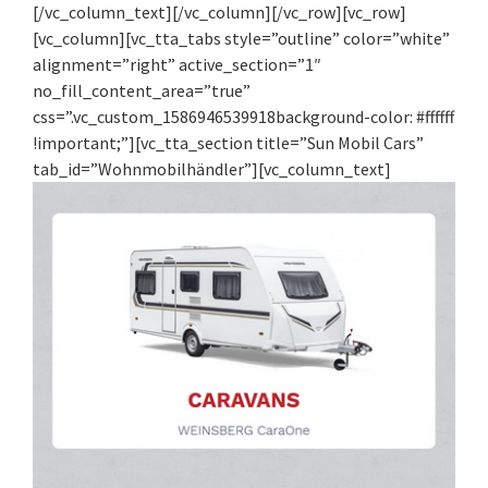
[/vc_column_text][/vc_column][/vc_row][vc_row]
[vc_column][vc_tta_tabs style=”outline” color=”white”
alignment=”right” active_section=”1″
no_fill_content_area=”true”
css=”.vc_custom_1586946539918background-color: #ffffff
!important;”][vc_tta_section title=”Sun Mobil Cars”
tab_id=”Wohnmobilhändler”][vc_column_text]