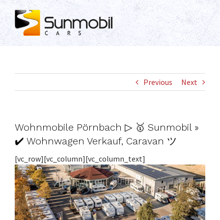
Skip
to
content
Previous
Next
Wohnmobile Pörnbach ▷ 🥇 Sunmobil »
✔️ Wohnwagen Verkauf, Caravan ツ
[vc_row][vc_column][vc_column_text]