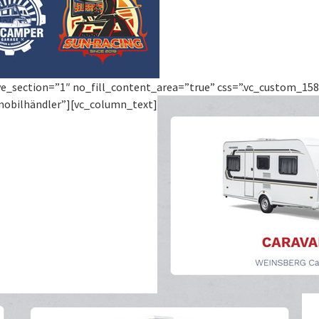
ve_section=”1″ no_fill_content_area=”true” css=”.vc_custom_1586
mobilhändler”][vc_column_text]