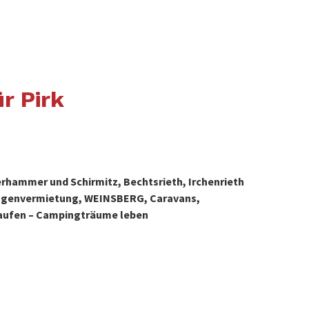
r Pirk
erhammer und Schirmitz, Bechtsrieth, Irchenrieth
wagenvermietung, WEINSBERG, Caravans,
aufen – Campingträume leben