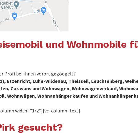
isemobil und Wohnmobile fü
 Profi bei Ihnen vorort gegoogelt?
z), Etzenricht, Luhe-Wildenau, Theisseil, Leuchtenberg, Weih
e kaufen, Caravans und Wohnwagen, Wohnwagenverkauf, Wohn
obil, Wohnwägen, Wohnanhänger kaufen und Wohnanhänger k
column width=”1/2″][vc_column_text]
irk gesucht?