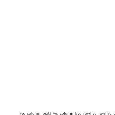
[/vc_column_text][/vc_column][/vc_row][vc_row][vc_