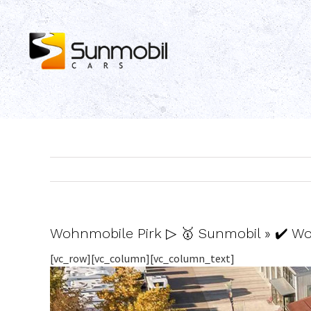
Skip
to
content
Wohnmobile Pirk ▷ 🥇 Sunmobil » ✔️ W
[vc_row][vc_column][vc_column_text]