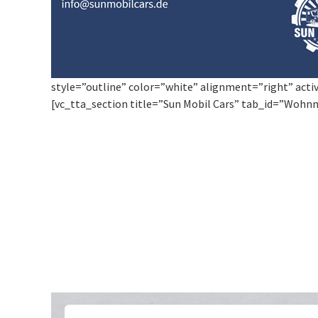
style=”outline” color=”white” alignment=”right” acti
[vc_tta_section title=”Sun Mobil Cars” tab_id=”Wohn