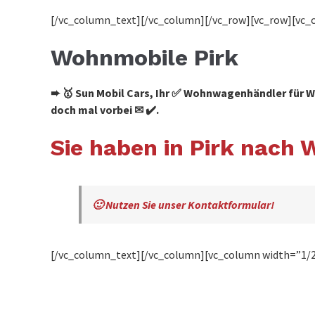
[/vc_column_text][/vc_column][/vc_row][vc_row][vc_
Wohnmobile Pirk
➨ 🥇 Sun Mobil Cars, Ihr ✅ Wohnwagenhändler fü
doch mal vorbei ✉ ✔️.
Sie haben in Pirk nac
🙂 Nutzen Sie unser Kontaktformular!
[/vc_column_text][/vc_column][vc_column width=”1/