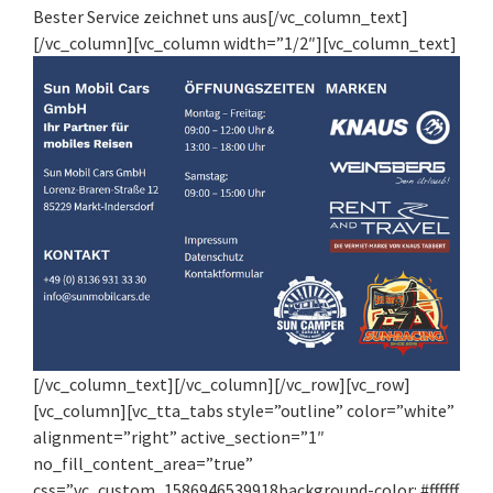
Bester Service zeichnet uns aus[/vc_column_text]
[/vc_column][vc_column width=”1/2″][vc_column_text]
[/vc_column_text][/vc_column][/vc_row][vc_row]
[vc_column][vc_tta_tabs style=”outline” color=”white”
alignment=”right” active_section=”1″
no_fill_content_area=”true”
css=”.vc_custom_1586946539918background-color: #ffffff