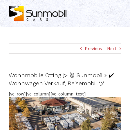
Skip
to
content
Previous
Next
Wohnmobile Otting ▷ 🥇 Sunmobil » ✔️
Wohnwagen Verkauf, Reisemobil ツ
[vc_row][vc_column][vc_column_text]