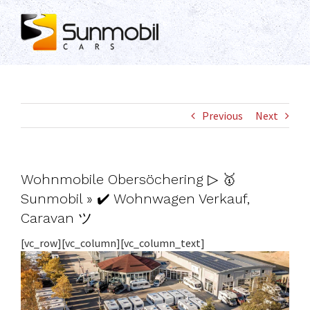
Skip
to
content
Previous
Next
Wohnmobile Obersöchering ▷ 🥇
Sunmobil » ✔️ Wohnwagen Verkauf,
Caravan ツ
[vc_row][vc_column][vc_column_text]