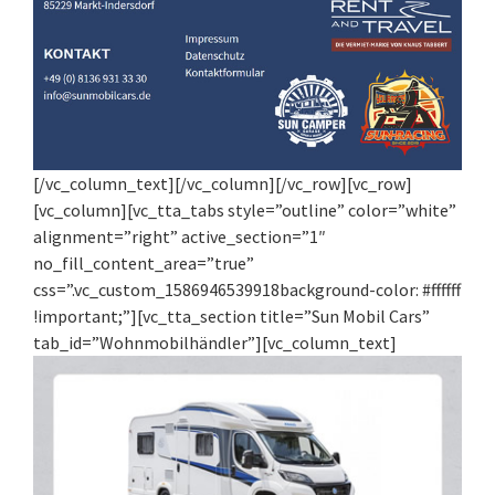
[/vc_column_text][/vc_column][/vc_row][vc_row]
[vc_column][vc_tta_tabs style=”outline” color=”white”
alignment=”right” active_section=”1″
no_fill_content_area=”true”
css=”.vc_custom_1586946539918background-color: #ffffff
!important;”][vc_tta_section title=”Sun Mobil Cars”
tab_id=”Wohnmobilhändler”][vc_column_text]