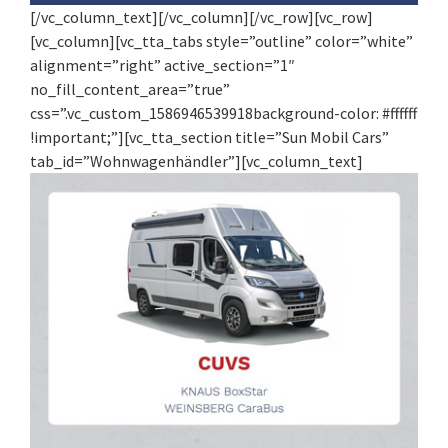
[/vc_column_text][/vc_column][/vc_row][vc_row]
[vc_column][vc_tta_tabs style=”outline” color=”white”
alignment=”right” active_section=”1″
no_fill_content_area=”true”
css=”.vc_custom_1586946539918background-color: #ffffff
!important;”][vc_tta_section title=”Sun Mobil Cars”
tab_id=”Wohnwagenhändler”][vc_column_text]