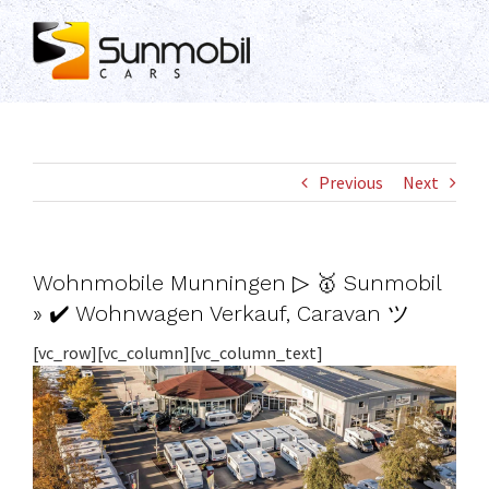
Skip
to
content
Previous
Next
Wohnmobile Munningen ▷ 🥇 Sunmobil
» ✔️ Wohnwagen Verkauf, Caravan ツ
[vc_row][vc_column][vc_column_text]