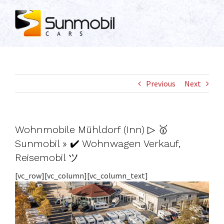
Skip
to
content
Previous
Next
Wohnmobile Mühldorf (Inn) ▷ 🥇
Sunmobil » ✔️ Wohnwagen Verkauf,
Reisemobil ツ
[vc_row][vc_column][vc_column_text]