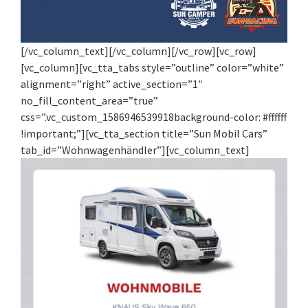
[/vc_column_text][/vc_column][/vc_row][vc_row]
[vc_column][vc_tta_tabs style=”outline” color=”white”
alignment=”right” active_section=”1″
no_fill_content_area=”true”
css=”.vc_custom_1586946539918background-color: #ffffff
!important;”][vc_tta_section title=”Sun Mobil Cars”
tab_id=”Wohnwagenhändler”][vc_column_text]