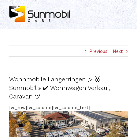
Skip
to
content
Previous
Next
Wohnmobile Langerringen ▷ 🥇
Sunmobil » ✔️ Wohnwagen Verkauf,
Caravan ツ
[vc_row][vc_column][vc_column_text]