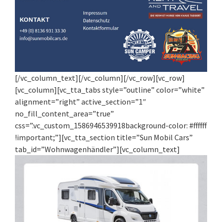
[/vc_column_text][/vc_column][/vc_row][vc_row]
[vc_column][vc_tta_tabs style=”outline” color=”white”
alignment=”right” active_section=”1″
no_fill_content_area=”true”
css=”.vc_custom_1586946539918background-color: #ffffff
!important;”][vc_tta_section title=”Sun Mobil Cars”
tab_id=”Wohnwagenhändler”][vc_column_text]