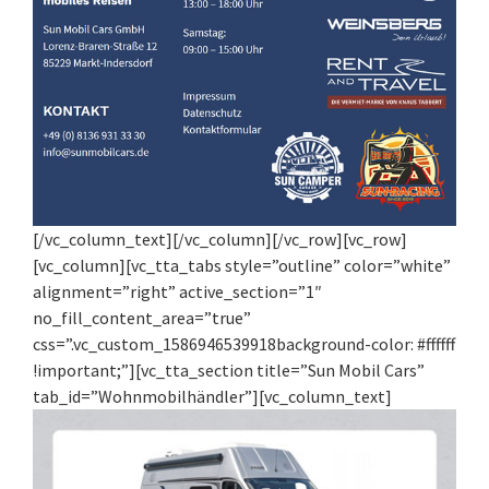
[/vc_column_text][/vc_column][/vc_row][vc_row]
[vc_column][vc_tta_tabs style=”outline” color=”white”
alignment=”right” active_section=”1″
no_fill_content_area=”true”
css=”.vc_custom_1586946539918background-color: #ffffff
!important;”][vc_tta_section title=”Sun Mobil Cars”
tab_id=”Wohnmobilhändler”][vc_column_text]