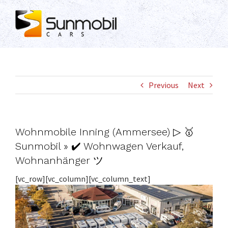
Skip
to
content
Previous
Next
Wohnmobile Inning (Ammersee) ▷ 🥇
Sunmobil » ✔️ Wohnwagen Verkauf,
Wohnanhänger ツ
[vc_row][vc_column][vc_column_text]