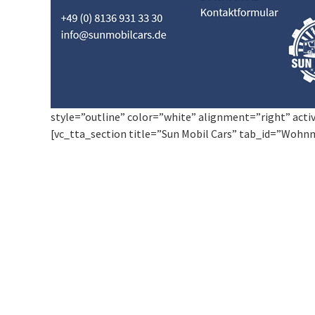
style=”outline” color=”white” alignment=”right” acti
[vc_tta_section title=”Sun Mobil Cars” tab_id=”Wohn