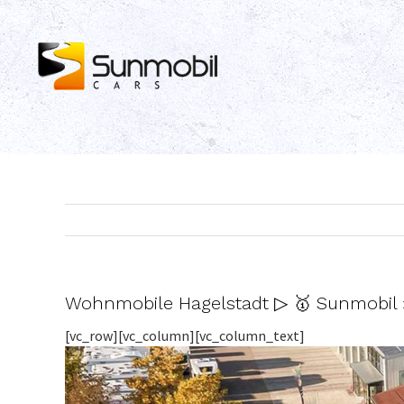
Skip
to
content
Wohnmobile Hagelstadt ▷ 🥇 Sunmobil 
[vc_row][vc_column][vc_column_text]