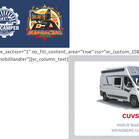
ve_section=”1″ no_fill_content_area=”true” css=”.vc_custom_1586
mobilhändler”][vc_column_text]