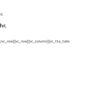
it.
hr.
[/vc_row][vc_row][vc_column][vc_tta_tabs