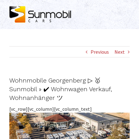
Skip
to
content
Previous
Next
Wohnmobile Georgenberg ▷ 🥇
Sunmobil » ✔️ Wohnwagen Verkauf,
Wohnanhänger ツ
[vc_row][vc_column][vc_column_text]