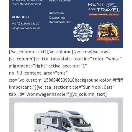
[/vc_column_text][/vc_column][/vc_row][vc_row]
[vc_column][vc_tta_tabs style=”outline” color=”white”
alignment=”right” active_section=”1″
no_fill_content_area=”true”
css=”.vc_custom_1586946539918background-color: #ffffff
!important;”][vc_tta_section title=”Sun Mobil Cars”
tab_id=”Wohnwagenhändler”][vc_column_text]