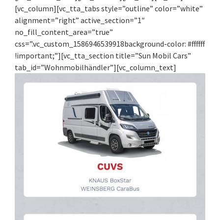
[vc_column][vc_tta_tabs style=”outline” color=”white”
alignment=”right” active_section=”1″
no_fill_content_area=”true”
css=”.vc_custom_1586946539918background-color: #ffffff
!important;”][vc_tta_section title=”Sun Mobil Cars”
tab_id=”Wohnmobilhändler”][vc_column_text]