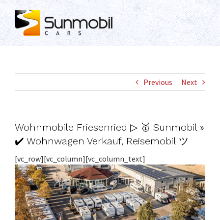
Skip
to
content
Previous
Next
Wohnmobile Friesenried ▷ 🥇 Sunmobil »
✔️ Wohnwagen Verkauf, Reisemobil ツ
[vc_row][vc_column][vc_column_text]