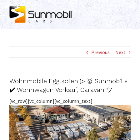
Skip
to
content
Previous
Next
Wohnmobile Egglkofen ▷ 🥇 Sunmobil »
✔️ Wohnwagen Verkauf, Caravan ツ
[vc_row][vc_column][vc_column_text]