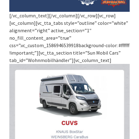
[/vc_column_text][/vc_column][/vc_row][vc_row]
[vc_column][vc_tta_tabs style=”outline” color=”white”
alignment=”right” active_section=”1″
no_fill_content_area=”true”
css=”.vc_custom_1586946539918background-color: #ffffff
!important;”][vc_tta_section title=”Sun Mobil Cars”
tab_id=”Wohnmobilhändler”][vc_column_text]