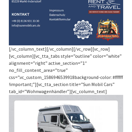
[/vc_column_text][/vc_column][/vc_row][vc_row]
[vc_column][vc_tta_tabs style=”outline” color=”white”
alignment=”right” active_section=”1″
no_fill_content_area=”true”
css=”.vc_custom_1586946539918background-color: #ffffff
!important;”][vc_tta_section title=”Sun Mobil Cars”
tab_id=”Wohnwagenhändler”][vc_column_text]