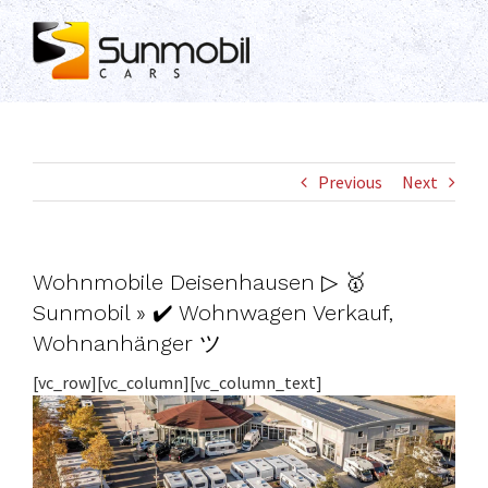
Skip
to
content
Previous
Next
Wohnmobile Deisenhausen ▷ 🥇
Sunmobil » ✔️ Wohnwagen Verkauf,
Wohnanhänger ツ
[vc_row][vc_column][vc_column_text]