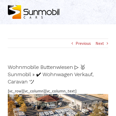
Skip
to
content
Previous
Next
Wohnmobile Buttenwiesen ▷ 🥇
Sunmobil » ✔️ Wohnwagen Verkauf,
Caravan ツ
[vc_row][vc_column][vc_column_text]