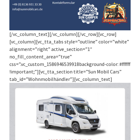
[/vc_column_text][/vc_column][/vc_row][vc_row]
[vc_column][vc_tta_tabs style=”outline” color=”white”
alignment=”right” active_section=”1″
no_fill_content_area=”true”
css=”.vc_custom_1586946539918background-color: #ffffff
!important;”][vc_tta_section title=”Sun Mobil Cars”
tab_id=”Wohnmobilhändler”][vc_column_text]