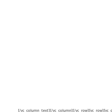
[/vc_column_text][/vc_column][/vc_row][vc_row][vc_