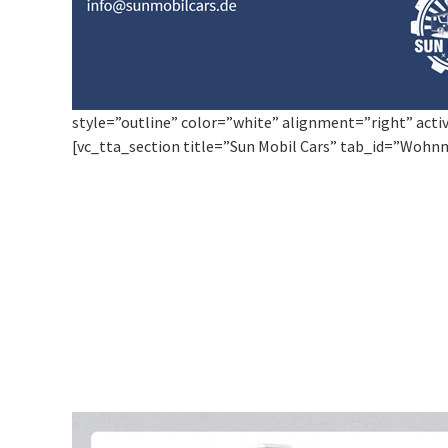
style=”outline” color=”white” alignment=”right” acti
[vc_tta_section title=”Sun Mobil Cars” tab_id=”Wohn