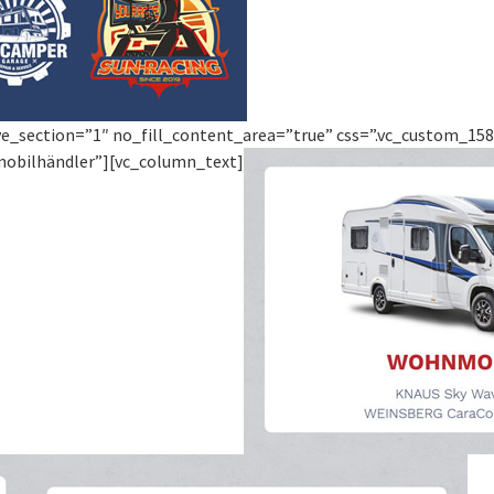
ve_section=”1″ no_fill_content_area=”true” css=”.vc_custom_1586
mobilhändler”][vc_column_text]