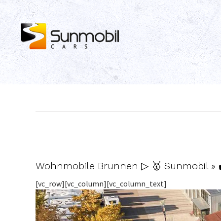
Skip
to
content
Wohnmobile Brunnen ▷ 🥇 Sunmobil » 
[vc_row][vc_column][vc_column_text]