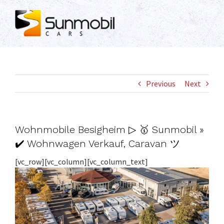
Skip
to
content
Previous
Next
Wohnmobile Besigheim ▷ 🥇 Sunmobil »
✔️ Wohnwagen Verkauf, Caravan ツ
[vc_row][vc_column][vc_column_text]