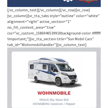
[/vc_column_text][/vc_column][/vc_row][vc_row]
[vc_column][vc_tta_tabs style=”outline” color=”white”
alignment=”right” active_section=”1″
no_fill_content_area=”true”
css=”.vc_custom_1586946539918background-color: #ffffff
!important;”][vc_tta_section title=”Sun Mobil Cars”
tab_id=”Wohnmobilhändler”][vc_column_text]